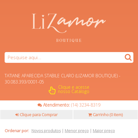
TATIANE APARECIDA STABILE CLARO (LIZAMOR BOUTIQUE) -
30.083.393/0001-05
Clique e acesse
nosso Catálogo
Atendimento:
(14) 3234-8319
Clique para Comprar
Carrinho (
0 item
)
Ordenar por:
Novos produtos
|
Menor preço
|
Maior preço