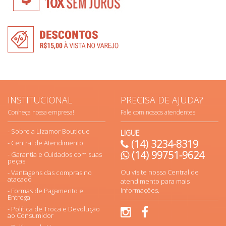
INSTITUCIONAL
PRECISA DE AJUDA?
Conheça nossa empresa!
Fale com nossos atendentes.
Sobre a Lizamor Boutique
LIGUE
(14) 3234-8319
Central de Atendimento
(14) 99751-9624
Garantia e Cuidados com suas
peças
Ou visite nossa Central de
Vantagens das compras no
atacado
atendimento para mais
informações.
Formas de Pagamento e
Entrega
Política de Troca e Devolução
ao Consumidor