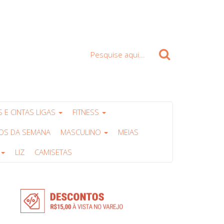
-8319
Clique para Comprar
Carrinho (
0 item
)
RO (LIZAMOR BOUTIQUE) - 30.083.393/0001-05
 E CINTAS LIGAS
FITNESS
OS DA SEMANA
MASCULINO
MEIAS
LIZ
CAMISETAS