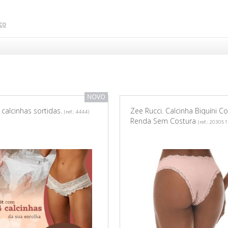
ço
NOVO
4 calcinhas sortidas.
Zee Rucci. Calcinha Biquíni 
(ref.: 4444)
Renda Sem Costura
(ref.: 203051