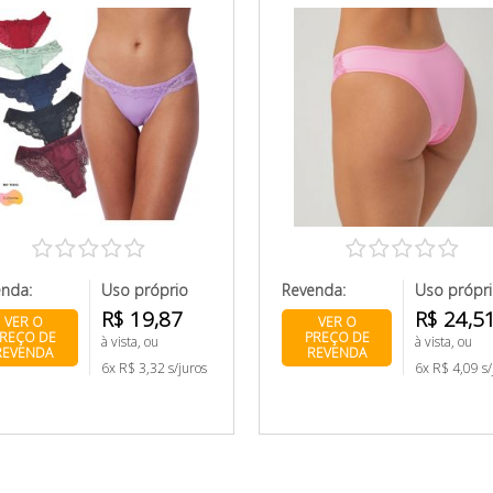
enda:
Uso próprio
Revenda:
Uso própr
R$ 19,87
R$ 24,5
VER O
VER O
REÇO DE
PREÇO DE
à vista, ou
à vista, ou
REVENDA
REVENDA
6x R$ 3,32 s/juros
6x R$ 4,09 s/