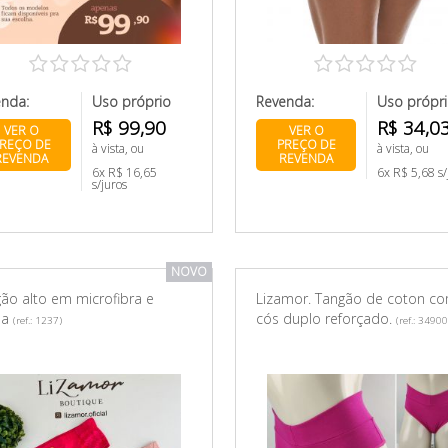
enda:
Uso próprio
Revenda:
Uso própr
R$ 99,90
R$ 34,0
VER O
VER O
REÇO DE
PREÇO DE
à vista, ou
à vista, ou
REVENDA
REVENDA
6x R$ 16,65
6x R$ 5,68 s/
s/juros
NOVO
ão alto em microfibra e
Lizamor. Tangão de coton c
da
cós duplo reforçado.
(ref.: 1237)
(ref.: 3490