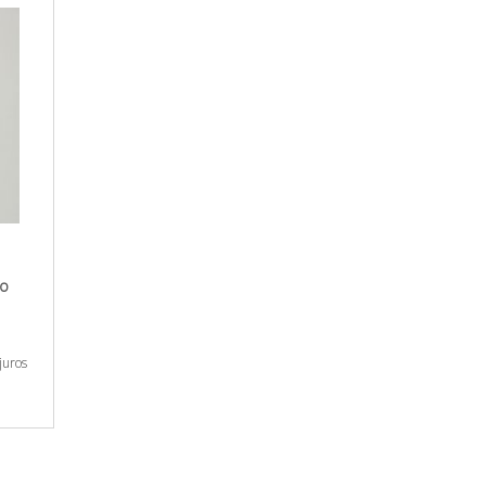
io
1
juros