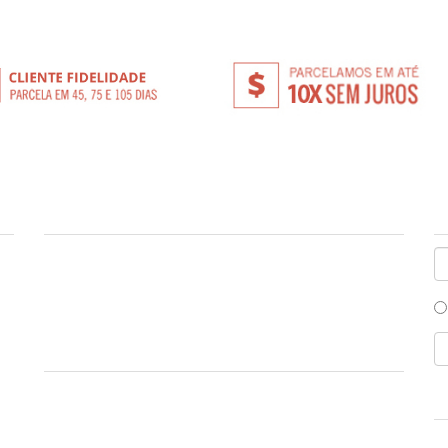
PRECISA DE AJUDA?
P
Fale com nossos atendentes.
Re
LIGUE
(14) 3234-8319
(14) 99751-9624
Ou visite nossa Central de atendimento para mais
informações.
F