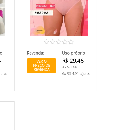
io
Revenda:
Uso próprio
4
R$ 29,46
VER O
PREÇO DE
à vista, ou
REVENDA
juros
6x R$ 4,91 s/juros
s