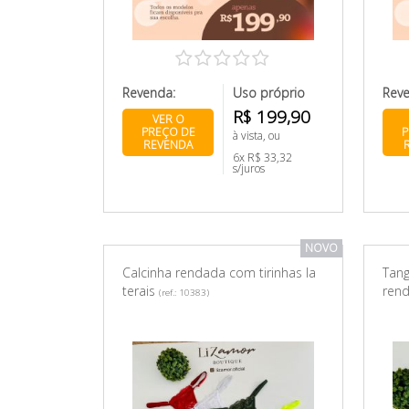
Revenda:
Uso próprio
Rev
R$ 199,90
VER O
PREÇO DE
P
à vista, ou
REVENDA
6x R$ 33,32
s/juros
NOVO
Calcinha rendada com tirinhas la
Tang
terais
ren
(ref.: 10383)