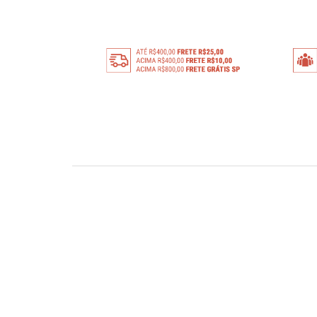
INSTITUCIONAL
Conheça nossa empresa!
Sobre a Lizamor Boutique
Central de Atendimento
Garantia e Cuidados com suas peças
Vantagens das compras no atacado
Formas de Pagamento e Entrega
Política de Troca e Devolução ao Consumidor
Políticas da Lizamor
Perguntas Frequentes (FAQs)
Produtos Personalizados