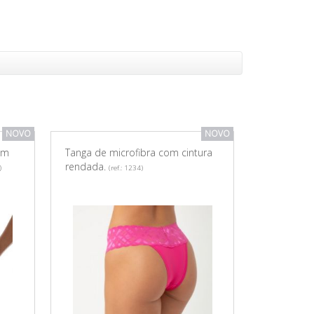
NOVO
NOVO
Com
Tanga de microfibra com cintura
rendada.
)
(ref.: 1234)