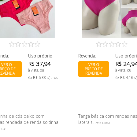
enda:
Uso próprio
Revenda:
Uso própr
R$ 37,94
R$ 24,9
VER O
VER O
REÇO DE
PREÇO DE
à vista, ou
à vista, ou
REVENDA
REVENDA
6x R$ 6,33 s/juros
6x R$ 4,16 s/
inha de cós baixo com
Tanga básica com rendas na
as rendada de renda soltinha
laterais.
(ref.: 1205)
1304)