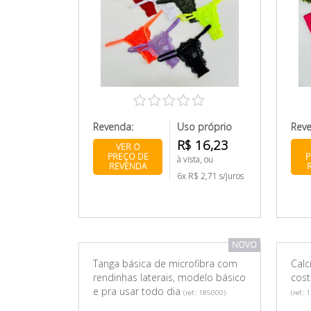
Revenda:
Uso próprio
Rev
R$ 16,23
VER O
PREÇO DE
P
à vista, ou
REVENDA
6x R$ 2,71 s/juros
NOVO
Tanga básica de microfibra com
Calc
rendinhas laterais, modelo básico
cost
e pra usar todo dia
(ref.: 185000)
(ref.: 