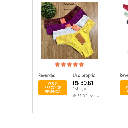
Revenda:
Uso próprio
Rev
R$ 39,81
VER O
PREÇO DE
P
à vista, ou
REVENDA
6x R$ 6,64 s/juros