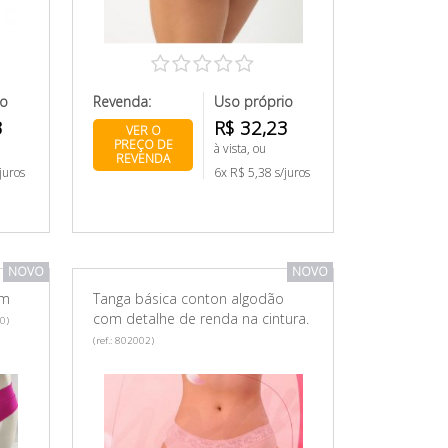
io
Revenda:
Uso próprio
3
R$ 32,23
VER O
PREÇO DE
à vista, ou
REVENDA
juros
6x R$ 5,38 s/juros
NOVO
NOVO
om
Tanga básica conton algodão
com detalhe de renda na cintura.
00)
(ref.: 802002)