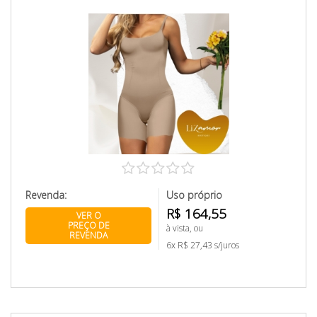
Revenda:
Uso próprio
R$ 164,55
VER O
PREÇO DE
à vista, ou
REVENDA
6x R$ 27,43 s/juros