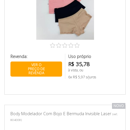
Revenda:
Uso próprio
R$ 35,78
VER O
PREÇO DE
à vista, ou
REVENDA
6x R$ 5,97 s/juros
NOVO
Body Modelador Com Bojo E Bermuda Invisible Laser
(ref.:
804008)