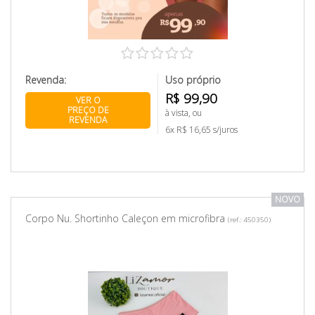
Revenda:
Uso próprio
R$ 99,90
VER O
PREÇO DE
à vista, ou
REVENDA
6x R$ 16,65 s/juros
NOVO
Corpo Nu. Shortinho Caleçon em microfibra
(ref.: 450350)