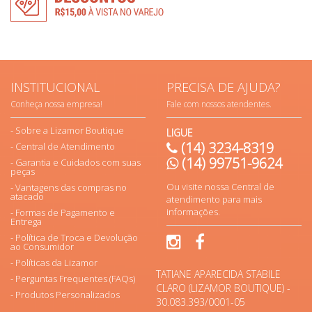
INSTITUCIONAL
PRECISA DE AJUDA?
Conheça nossa empresa!
Fale com nossos atendentes.
Sobre a Lizamor Boutique
LIGUE
(14) 3234-8319
Central de Atendimento
(14) 99751-9624
Garantia e Cuidados com suas
peças
Ou visite nossa Central de
Vantagens das compras no
atacado
atendimento para mais
informações.
Formas de Pagamento e
Entrega
Política de Troca e Devolução
ao Consumidor
Políticas da Lizamor
TATIANE APARECIDA STABILE
Perguntas Frequentes (FAQs)
CLARO (LIZAMOR BOUTIQUE) -
Produtos Personalizados
30.083.393/0001-05