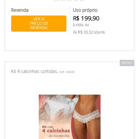
Revenda:
Uso próprio
R$ 199,90
VER O
PREÇO DE
à vista, ou
REVENDA
6x R$ 33,32 s/juros
NOVO
Kit 4 calcinhas sortidas.
(ref.: 4444)