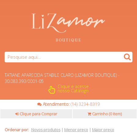
TATIANE APARECIDA STABILE CLARO (LIZAMOR BOUTIQUE) -
30.083.393/0001-05
Clique e acesse
nosso Catálogo
Atendimento:
(14) 3234-8319
Clique para Comprar
Carrinho (
0 item
)
Ordenar por:
Novos produtos
|
Menor preço
|
Maior preço