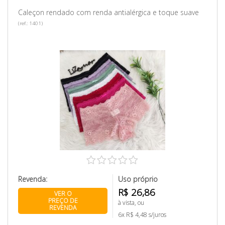
Caleçon rendado com renda antialérgica e toque suave
(ref.: 1401)
Revenda:
Uso próprio
R$ 26,86
VER O
PREÇO DE
à vista, ou
REVENDA
6x R$ 4,48 s/juros